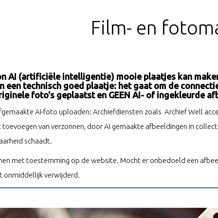
Film- en fotoma
 AI (artificiële intelligentie)
mooie plaatjes kan maken, 
n een technisch goed plaatje: het gaat om de connecti
riginele foto's geplaatst en GEEN AI- of ingekleurde a
fgemaakte AI-foto uploaden: Archiefdiensten zoals Archief Well acc
t toevoegen van verzonnen, door AI gemaakte afbeeldingen in collecti
arheid schaadt.
men met toestemming op de website. Mocht er onbedoeld een afbeeldi
 onmiddellijk verwijderd.