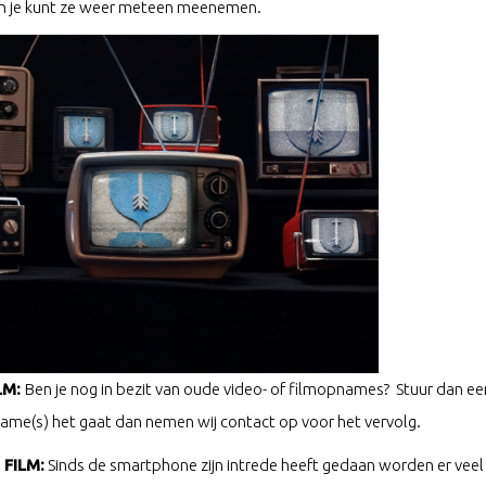
n je kunt ze weer meteen meenemen.
LM:
Ben je nog in bezit van oude video- of filmopnames? Stuur dan
me(s) het gaat dan nemen wij contact op voor het vervolg.
FILM:
Sinds de smartphone zijn intrede heeft gedaan worden er veel