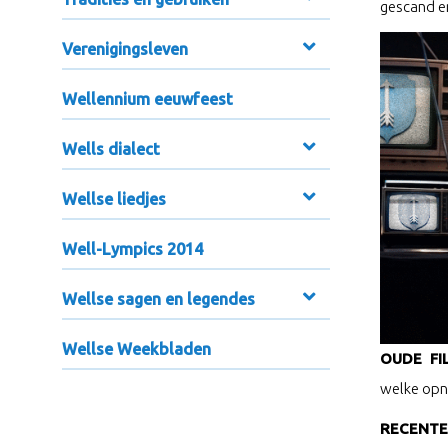
gescand e
Verenigingsleven
Wellennium eeuwfeest
Wells dialect
Wellse liedjes
Well-Lympics 2014
Wellse sagen en legendes
Wellse Weekbladen
OUDE FI
welke opna
RECENTE 