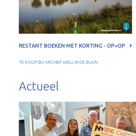
RESTANT BOEKEN MET KORTING - OP=OP
TE KOOP BIJ ARCHIEF WELL IN DE BUUN
Actueel