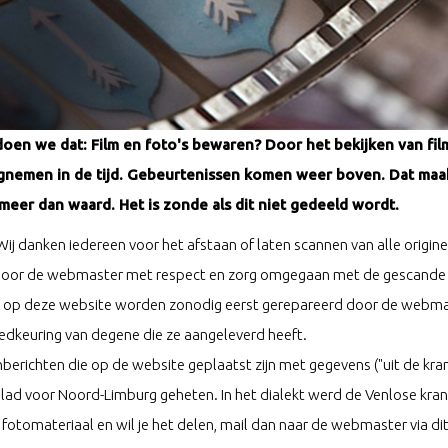
en we dat: Film en foto's bewaren? Door het bekijken van fil
nemen in de tijd. Gebeurtenissen komen weer boven. Dat maakt 
eer dan waard. Het is zonde als dit niet gedeeld wordt.
Wij danken iedereen voor het afstaan of laten scannen van alle origine
door de webmaster met respect en zorg omgegaan met de gescande 
s op deze website worden zonodig eerst gerepareerd door de webmas
dkeuring van degene die ze aangeleverd heeft.
berichten die op de website geplaatst zijn met gegevens ("uit de kra
lad voor Noord-Limburg geheten. In het dialekt werd de Venlose kra
g fotomateriaal en wil je het delen, mail dan naar de webmaster via di