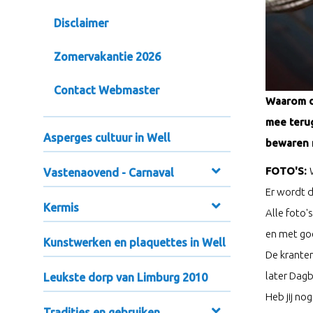
Disclaimer
Zomervakantie 2026
Contact Webmaster
Waarom do
mee terug
Asperges cultuur in Well
bewaren m
FOTO'S:
Vastenaovend - Carnaval
Er wordt 
Kermis
Alle foto'
en met goe
Kunstwerken en plaquettes in Well
De kranten
later Dagb
Leukste dorp van Limburg 2010
Heb jij no
Tradities en gebruiken