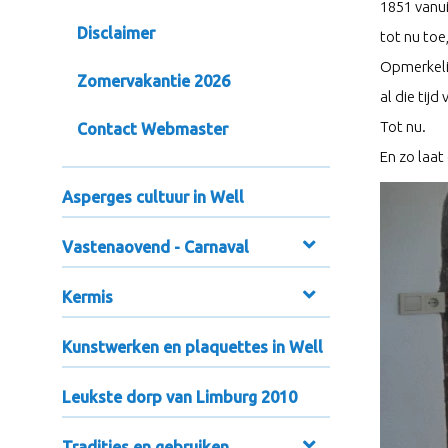
1851 vanui
Disclaimer
tot nu toe
Opmerkelij
Zomervakantie 2026
al die tijd
Tot nu.
Contact Webmaster
En zo laat
Asperges cultuur in Well
Vastenaovend - Carnaval
Kermis
Kunstwerken en plaquettes in Well
Leukste dorp van Limburg 2010
Tradities en gebruiken