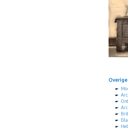
Overige
Moo
Arc
Ont
Arc
Bri
Eil
Het