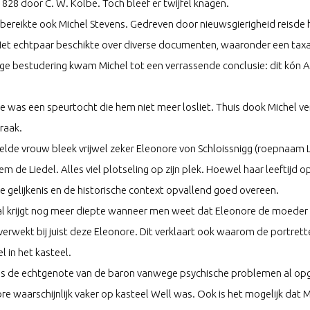
n 1828 door C. W. Kolbe. Toch bleef er twijfel knagen.
l bereikte ook Michel Stevens. Gedreven door nieuwsgierigheid reisde h
Het echtpaar beschikte over diverse documenten, waaronder een taxat
e bestudering kwam Michel tot een verrassende conclusie: dit kón Aug
 was een speurtocht die hem niet meer losliet. Thuis dook Michel ver
raak.
lde vrouw bleek vrijwel zeker Eleonore von Schloissnigg (roepnaam L
em de Liedel. Alles viel plotseling op zijn plek. Hoewel haar leeftijd o
gelijkenis en de historische context opvallend goed overeen.
l krijgt nog meer diepte wanneer men weet dat Eleonore de moeder w
verwekt bij juist deze Eleonore. Dit verklaart ook waarom de portret
l in het kasteel.
as de echtgenote van de baron vanwege psychische problemen al opg
re waarschijnlijk vaker op kasteel Well was. Ook is het mogelijk dat M