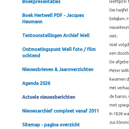
Boekpresentaties
leeftijd i
Die twijfe
Boek Hertwell PDF - Jacques
bekijken. 
Haumann
nauwkeurig
Tentoonstellingen Archief Well
niet.
Wat volgde
Ontmoetingspunt Well foto / film
een doorb
ochtend
De afgebee
Nieuwsbrieven & Jaaroverzichten
Pieter Will
kwamen de 
Agenda 2026
Het verhaa
de baron, 
Actuele nieuwsberichten
met spiege
Nieuwsarchief compleet vanaf 2011
In 1828 w
zus Eleono
Sitemap - pagina overzicht