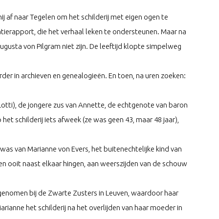
ij af naar Tegelen om het schilderij met eigen ogen te
ierapport, die het verhaal leken te ondersteunen. Maar na
usta von Pilgram niet zijn. De leeftijd klopte simpelweg
der in archieven en genealogieën. En toen, na uren zoeken:
otti), de jongere zus van Annette, de echtgenote van baron
p het schilderij iets afweek (ze was geen 43, maar 48 jaar),
as van Marianne von Evers, het buitenechtelijke kind van
ten ooit naast elkaar hingen, aan weerszijden van de schouw
enomen bij de Zwarte Zusters in Leuven, waardoor haar
arianne het schilderij na het overlijden van haar moeder in