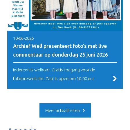
10-06-2026
Archief Well presenteert foto's met live
commentaar op donderdag 25 juni 2026
Iedereen is welkom. Gratis toegang voor de
fotopresentatie. Zaal is open om 10.00 uur
Meer actualiteiten