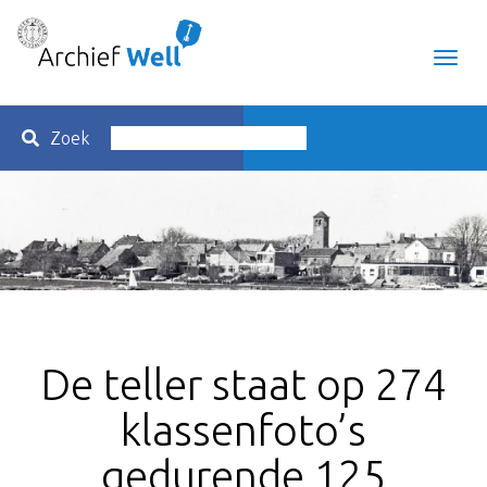
Toggl
navig
Zoek
De teller staat op 274
klassenfoto’s
gedurende 125