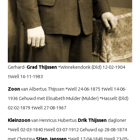
Gerhard-
Grad Thijssen
*Winnekendonk (Dld) 12-02-1904
†Well 16-11-1983
Zoon
van Albertus Thijssen *Well 24-06-1875 †Well 14-06-
1936 Gehuwd met Elisabeth Mulder (Mülder) *Hasselt (Dld)
02-02-1879 †Well 27-08-1967
Kleinzoon
van Henricus Hubertus
Drik Thijssen
dagloner
*Well 02-03-1840 †Well 03-07-1912 Gehuwd op 28-08-1874
met Christina
Stien Janssen
*Well 17-04-1849 †Well 23-05-