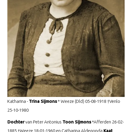
Katharina -
Trina Sijmons
* Weeze (Dld) 05-08-1918 †Venlo
25-10-1980
Dochte
r
van Peter Antonius
Toon Sijmons
*Afferden 26-02-
1885 †Weeze 18-01-1960 en Catharina Aldegonda
Kaat