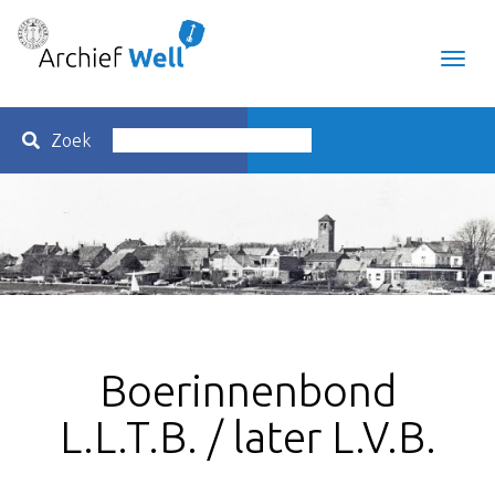
Toggl
navig
Zoek
Boerinnenbond
L.L.T.B. / later L.V.B.